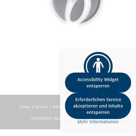
Accessibility Widget
entsperren
Erforderlichen Service
akzeptieren und Inhalte
Home
Service
Kontakt
Impressum
Datenschutz
entsperren
COPYRIGHT 2026 BEINER RAUMDESIGN
Mehr Informationen