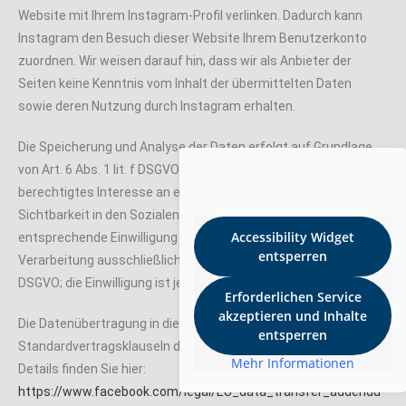
Website mit Ihrem Instagram-Profil verlinken. Dadurch kann
Instagram den Besuch dieser Website Ihrem Benutzerkonto
zuordnen. Wir weisen darauf hin, dass wir als Anbieter der
Seiten keine Kenntnis vom Inhalt der übermittelten Daten
sowie deren Nutzung durch Instagram erhalten.
Die Speicherung und Analyse der Daten erfolgt auf Grundlage
von Art. 6 Abs. 1 lit. f DSGVO. Der Websitebetreiber hat ein
berechtigtes Interesse an einer möglichst umfangreichen
Sichtbarkeit in den Sozialen Medien. Sofern eine
Accessibility Widget
entsprechende Einwilligung abgefragt wurde, erfolgt die
entsperren
Verarbeitung ausschließlich auf Grundlage von Art. 6 Abs. 1 lit. a
DSGVO; die Einwilligung ist jederzeit widerrufbar.
Erforderlichen Service
akzeptieren und Inhalte
Die Datenübertragung in die USA wird auf die
entsperren
Standardvertragsklauseln der EU-Kommission gestützt.
Mehr Informationen
Details finden Sie hier:
https://www.facebook.com/legal/EU_data_transfer_addendu