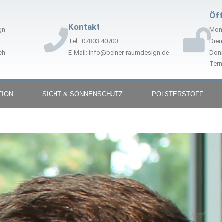
Öf
Kontakt
gn
Mont
Tel.: 07803 40700
Dien
ch
E-Mail: info@beiner-raumdesign.de
Donn
Term
TION
SICHT & SONNENSCHUTZ
POLSTERSTOFF