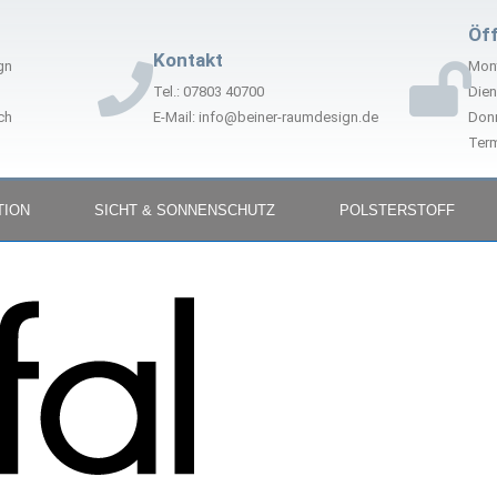
Öf
Kontakt
gn
Mont
Tel.: 07803 40700
Dien
ch
E-Mail: info@beiner-raumdesign.de
Donn
Term
TION
SICHT & SONNENSCHUTZ
POLSTERSTOFF